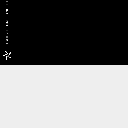
DISCOVER HURRICANE GROUP
PARK OLYMPIQUE 2024
Paris – France
VOIR LE PROJET