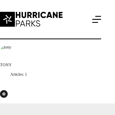
Passer
au
contenu
TONY
Articles: 1