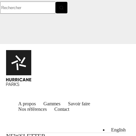
Aucun
résultat
A propos
Gammes
Savoir faire
Nos références
Contact
English